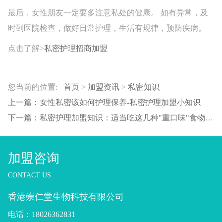
最后，女性朋友一定要多注意私处的健康。 如有异常，及
时到医院检查，做好日常护理，生活有规律，预防疾病。
点击了解>
私密护理招商加盟
您当前的位置:
首页
>
加盟资讯
>
私密知识
上一篇：女性私密该如何护理保养-私密护理加盟小知识
下一篇：私密护理加盟知识：适当吃这几种"重口味"食物，有助于患妇科炎症的女性保养子宫
加盟咨询
CONTACT US
香港崇仁堂生物科技有限公司
电话：18026362831