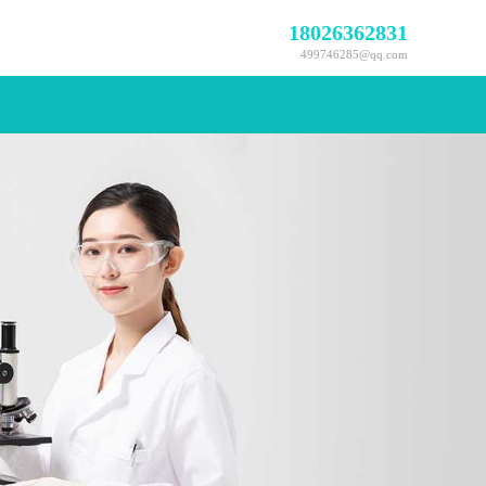
18026362831
499746285@qq.com