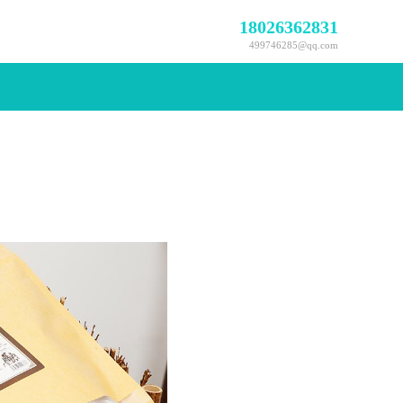
18026362831
499746285@qq.com